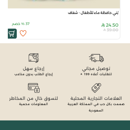
بُني حافظة ماء للأطفال - شفاف
37
%
خصم
24.50
39.00
توصيل مجاني
إرجاع سهل
للطلبات أعلاه
199
إرجاع الطلب بدون متاعب
العلامات التجارية المحلية
لتسوق خالٍ من المخاطر
صممت بكل حب في المملكة العربية
المعلومات محمية
السعودية