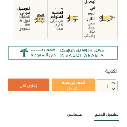
توصيل
في
موعد
التوصيل
التسليم
مجاني
اليوم
المتوقع
للطلبات
التالي
فوق
من 2 إلى
خاص
199
5 أيام
بجدة،
سعودي
عمل
مكة،
والرياض
الكمية
أضف إلى سلة
إشتري الآن
1
التسوق
تفاصيل المنتج
الخصائص