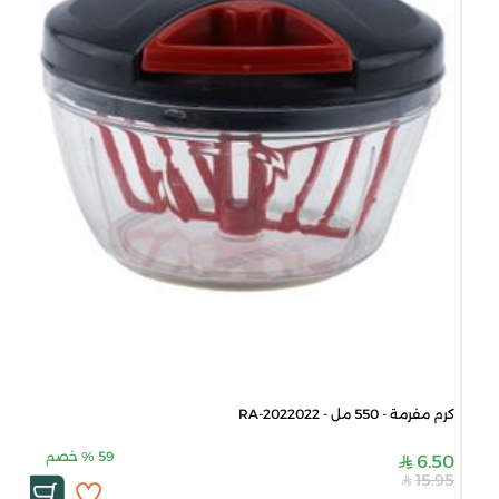
كرم مفرمة - 550 مل - RA-2022022
59
%
خصم
6.50
15.95