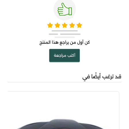
كن أول من يراجع هذا المنتج
أكتب مراجعة
قد ترغب أيضًا في
كرم
75
.50