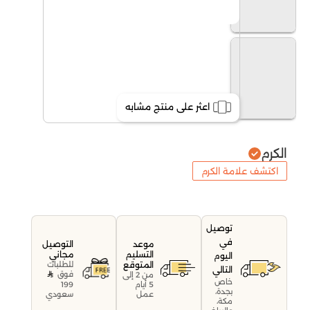
اعثر على منتج مشابه
الكرم
اكتشف علامة الكرم
توصيل
في
موعد
التوصيل
التسليم
مجاني
اليوم
المتوقع
للطلبات
التالي
فوق
من 2 إلى
خاص
199
5 أيام
بجدة،
سعودي
عمل
مكة،