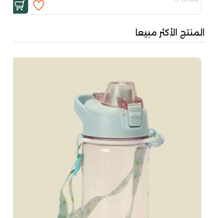
المنتج الأكثر مبيعا
بُن
50
00