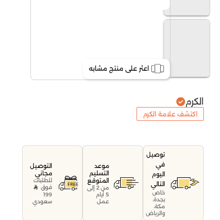
اعثر على منتج مشابه
الكرم
اكتشف علامة الكرم
توصيل
في
موعد
التوصيل
التسليم
مجاني
اليوم
المتوقع
للطلبات
التالي
فوق
من 2 إلى
خاص
199
5 أيام
بجدة،
سعودي
عمل
مكة،
والرياض