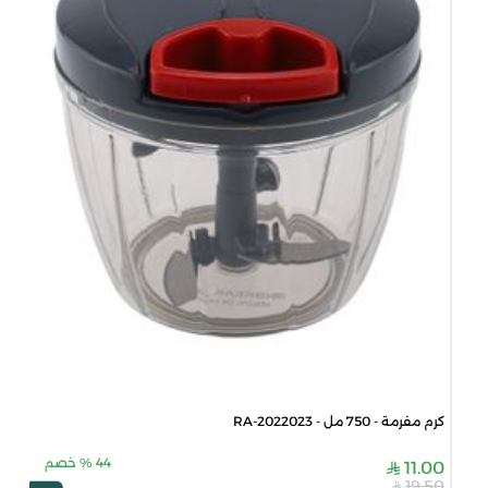
كرم مفرمة - 750 مل - RA-2022023
44
%
خصم
11.00
19.50