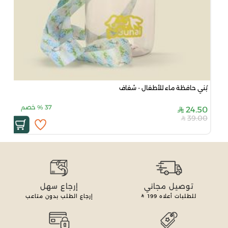
بُني حافظة ماء للأطفال - شفاف
37
%
خصم
24.50
39.00
توصيل مجاني
إرجاع سهل
للطلبات أعلاه
199
إرجاع الطلب بدون متاعب