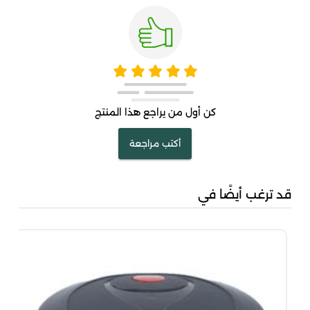
كن أول من يراجع هذا المنتج
أكتب مراجعة
قد ترغب أيضًا في
كرم مفر
50
.95