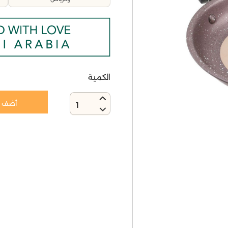
الكمية
أضف إ
1