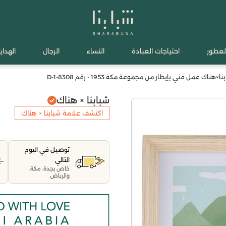
لعطور
احتياجات العبادة
النساء
الرجال
الهدايا
ا×هناك عمل فني بإيطار من مجموعة مكة 1953 - رقم 8308-1-D
شبابنا × هناك
اكتشف علامة شبابنا × هناك
توصيل في اليوم
التالي
خاص بجدة، مكة،
والرياض