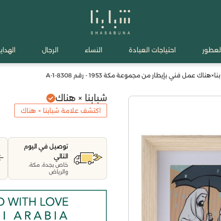
لعطور
احتياجات العبادة
النساء
الرجال
الهدايا
ا×هناك عمل فني بإيطار من مجموعة مكة 1953 - رقم 8308-1-A
شبابنا × هناك
اكتشف علامة شبابنا × هناك
توصيل في اليوم
التالي
خاص بجدة، مكة،
والرياض