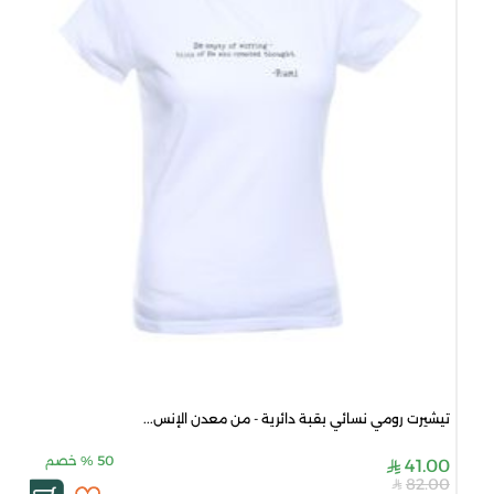
تيشيرت رومي نسائي بقبة دائرية - من معدن الإنس...
50
%
خصم
41.00
82.00