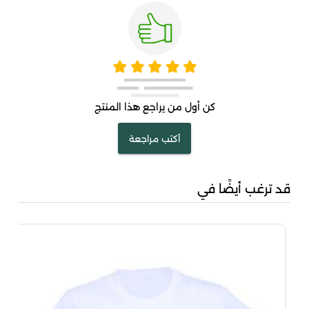
كن أول من يراجع هذا المنتج
أكتب مراجعة
قد ترغب أيضًا في
مشك
00
00