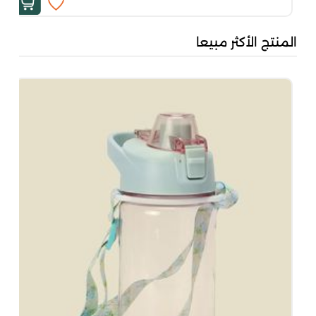
المنتج الأكثر مبيعا
بُن
50
00