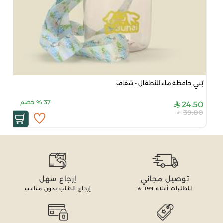
بُني حافظة ماء للأطفال - شفاف
37
%
خصم
24.50
39.00
توصيل مجاني
إرجاع سهل
للطلبات أعلاه
199
إرجاع الطلب بدون متاعب