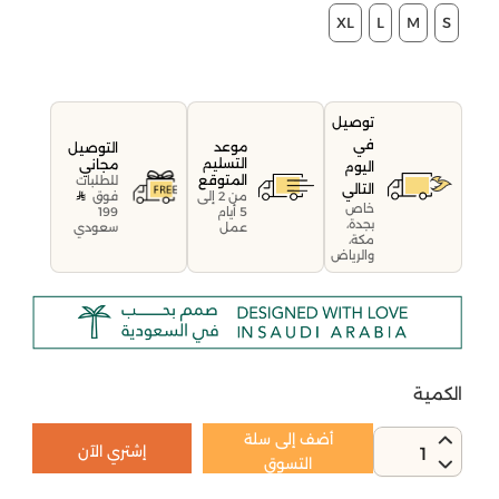
XL
L
M
S
توصيل
في
موعد
التوصيل
التسليم
مجاني
اليوم
المتوقع
للطلبات
التالي
فوق
من 2 إلى
خاص
199
5 أيام
بجدة،
سعودي
عمل
مكة،
والرياض
الكمية
أضف إلى سلة
إشتري الآن
1
التسوق