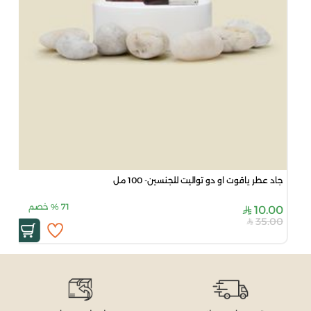
جاد عطر ياقوت او دو تواليت للجنسين- 100 مل
71
%
خصم
10.00
35.00