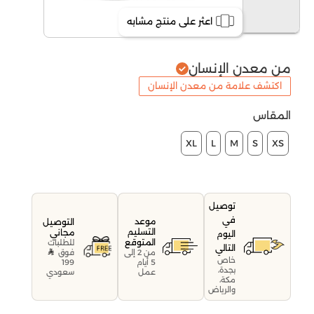
اعثر على منتج مشابه
من معدن الإنسان
اكتشف علامة من معدن الإنسان
المقاس
XL
L
M
S
XS
توصيل
في
موعد
التوصيل
التسليم
مجاني
اليوم
المتوقع
للطلبات
التالي
فوق
من 2 إلى
خاص
199
5 أيام
بجدة،
سعودي
عمل
مكة،
والرياض