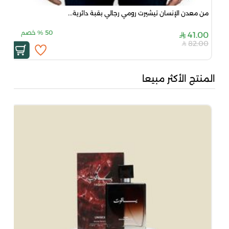
من معدن الإنسان تيشيرت رومي رجالي بقبة دائرية...
50
%
خصم
41.00
82.00
المنتج الأكثر مبيعا
بُن
50
00