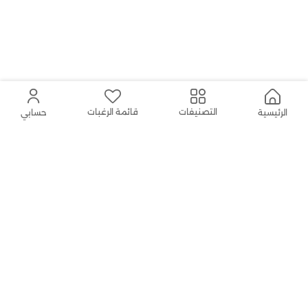
قائمة الرغبات
التصنيفات
الرئيسية
حسابي
توصيل مجاني
إرجاع سهل
للطلبات أعلاه
199
إرجاع الطلب بدون متاعب
العلامات التجارية المحلية
لتسوق خالٍ من المخاطر