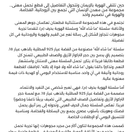
حين تلتقي الهوية بالإيمان وتتحول التفاصيل إلى قطع تحمل معنى…
مجموعة من معدن الإنسان التي تجمع بين الروحانية، الفخامة،
والهوية في تصميم واحد
تجتمع في هذه المجموعة الاستثنائية قطعتان تعكسان جوهر المعنى
والأناقة؛ سلسلة “ما شاء الله” وسلسلة الهوية بحرف (م)، لتقدما تجربة
مجوهرات تتجاوز الشكل إلى رسالة تعبر عن القيم والهوية والروحانية في كل
تفصيلة.
سلسلة “ما شاء الله” مصنوعة من الفضة عيار 925 المطلية بالذهب عيار 18،
بتصميم راقٍ يدمج بين حجر التركواز الأزرق والصدف الطبيعي، لتمنح كل
قطعة طابعًا فريدًا لا يتكرر. تحمل السلسلة معنى الامتنان واستشعار
النعم، وتذكيرًا دائمًا بقول “ما شاء الله ولا قوة إلا بالله”، لترافقك كقطعة
روحانية وأنيقة في آنٍ واحد، مناسبة للاستخدام اليومي أو كهدية ذات قيمة
معنوية عالية.
أما سلسلة الهوية بحرف (م)، فهي تعبير شخصي عن التفرد والانتماء،
مصممة من الفضة عيار 925 المطلية بالذهب عيار 18، مع لمسة حجر
التركواز الأزرق وتفاصيل الصدف الطبيعي التي تضيف بريقًا ناعمًا وحضورًا
فريدًا. تعكس السلسلة جمال الحرف العربي وتحوله إلى رمز أنيق يحمل
قصتك وهويتك بأسلوب عصري يجمع بين البساطة والفخامة، ومناسبة
للتنسيق اليومي أو الإطلالات الخاصة.
صُممت هذه المجموعة لتكون أكثر من مجرد مجوهرات؛ إنها تجربة تحمل
معنى، وتجمع بين الأناقة، الهوية، والقيمة الروحية في قطعة واحدة. سواء