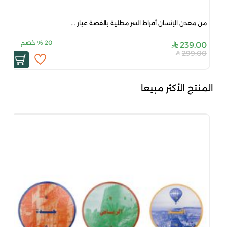
من معدن الإنسان أقراط السر مطلية بالفضة عيار ...
20
%
خصم
239.00
299.00
المنتج الأكثر مبيعا
بني
00
00