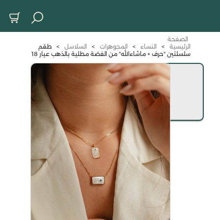
الصفحة
الرئيسية
>
النساء
>
المجوهرات
>
السلاسل
>
طقم
سلسلتين "حرف + ماشاءالله" من الفضة مطلية بالذهب عيار 18