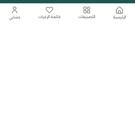
تسوق حسب العلامة التجارية
قائمة الرغبات
التصنيفات
الرئيسية
حسابي
الجمال والعطور
احتياجات العبادة
النساء
حمل التطبيق المجاني الآن
اتصل بنا
help@shababuna.com
+966 920009538
تابعنا