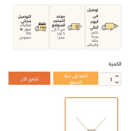
توصيل
في
موعد
التوصيل
التسليم
مجاني
اليوم
المتوقع
للطلبات
التالي
فوق
من 2 إلى
خاص
199
5 أيام
بجدة،
سعودي
عمل
مكة،
والرياض
الكمية
أضف إلى سلة
إشتري الآن
1
التسوق