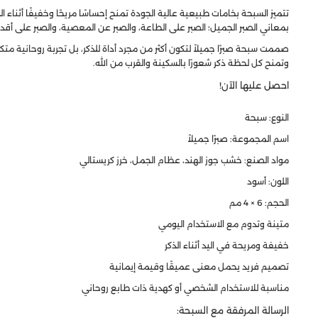
تتميز السبحة بخامات طبيعية عالية الجودة تمنح إحساسًا مريحًا وخفيفًا أثنا
بمعاني الصبر الجميل؛ الصبر على الطاعة، والصبر عن المعصية، والصبر على أقدار
صممت سبحة صبرًا جميلاً لتكون أكثر من مجرد أداة للذكر، بل تجربة روحانية متكا
وتمنح كل لحظة ذكر شعورًا بالسكينة والقرب من الله.
احصل عليها الآن!
النوع: سبحة
اسم المجموعة: صبرًا جميلاً
مواد الصنع: خشب جوز الهند، عظام الجمل، خرز كريستالي
اللون: أسود
الحجم: 6 × 4 مم
متينة وتدوم مع الاستخدام اليومي
خفيفة ومريحة في اليد أثناء الذكر
تصميم فريد يحمل معنى عميقًا وقيمة إيمانية
مناسبة للاستخدام الشخصي أو كهدية ذات طابع روحاني
الرسالة المرفقة مع السبحة: