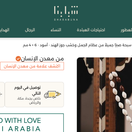
لعطور
احتياجات العبادة
النساء
الرجال
الهدايا
ة صبرًا جميلاً من عظام الجمل وخشب جوز الهند - أسود - 6 × 4 مم
من معدن الإنسان
اكتشف علامة من معدن الإنسان
توصيل في اليوم
التالي
خاص بجدة، مكة،
والرياض