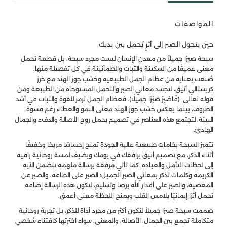
المواصفات
حين يتحول الصبر إلى أثرٍ يُحمل بين يديك
سبحة صبرًا جميلاً من معدن الإنسان ليست مجرد سبحة، بل قطعة تحمل
معنى عميقًا من السكينة والثبات والطمأنينة في كل تفصيلة منها.
صُنعت بعناية من عظام الجمل الطبيعية وخشب جوز الهند مع خرز
كريستالي أنيق، لتجسد معاني الصبر والتحمل المستوحاة من الطبيعة ومن
قوله تعالى: ﴿فَاصْبِرْ صَبْرًا جَمِيلًا﴾. فعظام الجمل ترمز للقوة والثبات في أشد
الظروف، بينما يعكس خشب جوز الهند معنى النمو والعطاء رغم قسوة
البيئة، لتجتمع هذه العناصر في تصميم يحمل روح الأصالة والدفء والجمال
الهادئ.
تتميز السبحة بخامات طبيعية عالية الجودة تمنح إحساسًا مريحًا وخفيفًا
أثناء الذكر، مع تصميم أنيق يرافقك في يومك ويضيف لمسة روحانية راقية
إلى لحظات التأمل والعبادة. كما تأتي مرفقة برسالة ملهمة تتضمن الآية
الكريمة وكلمات تذكر بمعاني الصبر الجميل؛ الصبر على الطاعة، والصبر عن
المعصية، والصبر على أقدار الله برضا وتسليم، لتكون هذه الرسالة إضافة
تحمل أثرًا إيمانيًا يلامس القلب ويمنح اللحظة معنى أعمق.
صممت سبحة صبرًا جميلاً لتكون أكثر من مجرد أداة للذكر، بل تجربة روحانية
متكاملة تجمع بين الجمال، الأصالة، والمعنى. سواء اخترتها كاقتناء شخصي