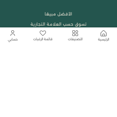
الأفضل مبيعًا
تسوق حسب العلامة التجارية
الجمال والعطور
قائمة الرغبات
التصنيفات
الرئيسية
حسابي
احتياجات العبادة
النساء
حمل التطبيق المجاني الآن
اتصل بنا
help@shababuna.com
+966 920009538