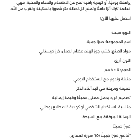
يرافقك يوميًا، أو كهدية راقية تعبر عن الاهتمام والدعاء والمحبة، فهي
قطعة تترك أثرًا دافئًا وتمنح كل لحظة ذكر شعورًا بالسكينة والقرب من الله.
احصل عليها الآن!
النوع: سبحة
اسم المجموعة: صبرًا جميلاً
مواد الصنع: خشب جوز الهند، عظام الجمل، خرز كريستالي
اللون: أزرق
الحجم: 6 × 4 مم
متينة وتدوم مع الاستخدام اليومي
خفيفة ومريحة في اليد أثناء الذكر
تصميم فريد يحمل معنى عميقًا وقيمة إيمانية
مناسبة للاستخدام الشخصي أو كهدية ذات طابع روحاني
الرسالة المرفقة مع السبحة:
صبرًا جميلاً
“فَاصْبِرْ صَبْرًا جَمِيلًا (٥)” سورة المعارج،