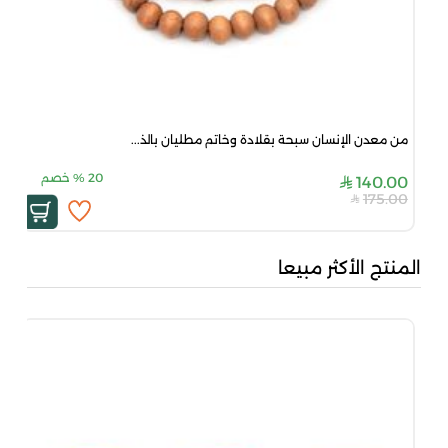
من معدن الإنسان سبحة بقلادة وخاتم مطليان بالذ...
20
%
خصم
140.00
175.00
المنتج الأكثر مبيعا
بني
00
00