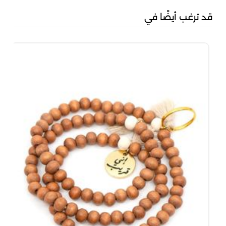
قد ترغب أيضًا في
من 
20
00