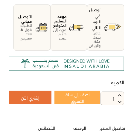
توصيل
في
موعد
التوصيل
التسليم
مجاني
اليوم
المتوقع
للطلبات
التالي
فوق
من 2 إلى
خاص
199
5 أيام
بجدة،
سعودي
عمل
مكة،
والرياض
الكمية
أضف إلى سلة
إشتري الآن
1
التسوق
تفاصيل المنتج
الوصف
الخصائص