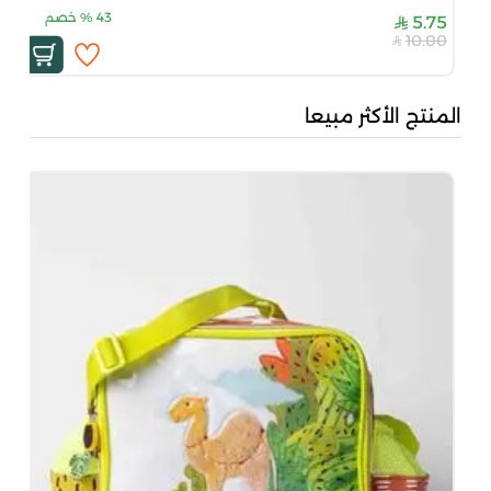
43
%
خصم
5.75
10.00
المنتج الأكثر مبيعا
بُن
50
00