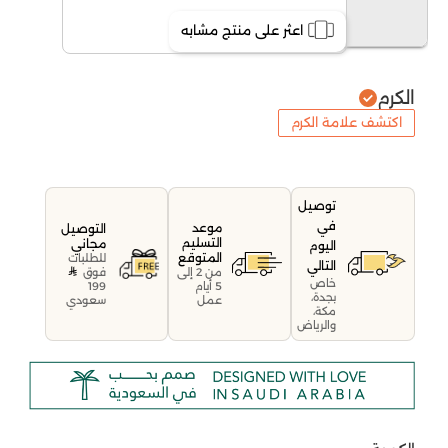
اعثر على منتج مشابه
الكرم
اكتشف علامة الكرم
توصيل
في
موعد
التوصيل
التسليم
مجاني
اليوم
المتوقع
للطلبات
التالي
فوق
من 2 إلى
خاص
199
5 أيام
بجدة،
سعودي
عمل
مكة،
والرياض