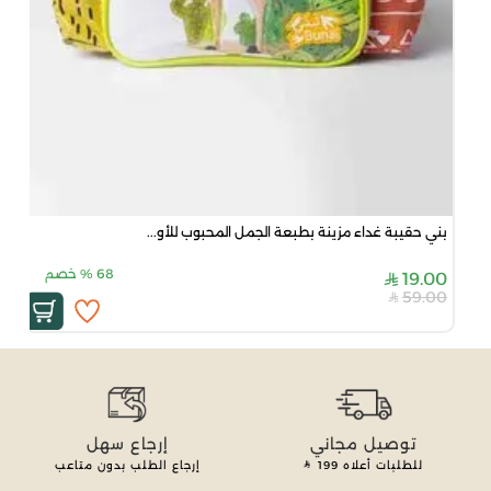
بني حقيبة غداء مزينة بطبعة الجمل المحبوب للأو...
68
%
خصم
19.00
59.00
توصيل مجاني
إرجاع سهل
للطلبات أعلاه
199
إرجاع الطلب بدون متاعب