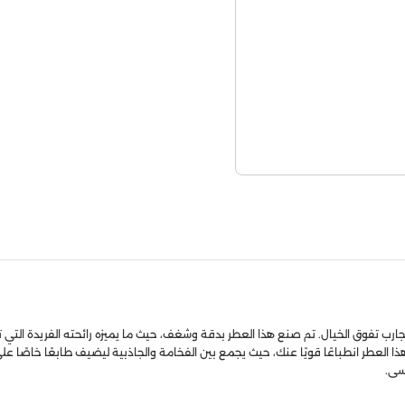
رب تفوق الخيال. تم صنع هذا العطر بدقة وشغف، حيث ما يميزه رائحته الفريدة التي تعكس
ا العطر انطباعًا قويًا عنك، حيث يجمع بين الفخامة والجاذبية ليضيف طابعًا خاصًا ع
سى.