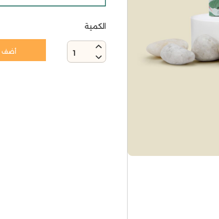
الكمية
أضف إ
1