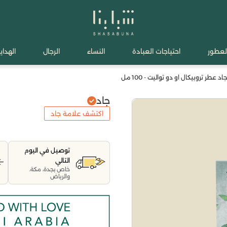
لعطور
احتياجات العبادة
النساء
الرجال
الهدايا
اد عطر تروبيكال او دو تواليت - 100 مل
جاد
اكتشف علامة جاد
توصيل في اليوم
التالي
خاص بجدة، مكة،
والرياض