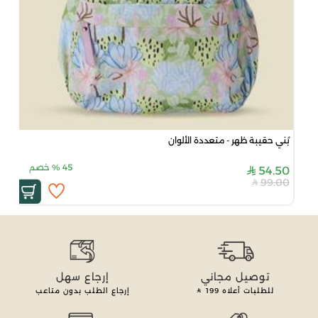
بُني حقيبة ظهر - متعددة الألوان
45
%
خصم
54.50
99.00
توصيل مجاني
إرجاع سهل
للطلبات أعلاه
199
إرجاع الطلب بدون متاعب