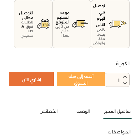
توصيل
في
موعد
التوصيل
التسليم
مجاني
اليوم
المتوقع
للطلبات
التالي
فوق
من 2 إلى
خاص
199
5 أيام
بجدة،
سعودي
عمل
مكة،
والرياض
الكمية
أضف إلى سلة
إشتري الآن
1
التسوق
تفاصيل المنتج
الوصف
الخصائص
المواصفات