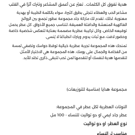
هدية تفوق كل الكلمات.. تعبّر عن أعمق المشاعر وتترك أثرًا في القلب
مشاعر الحب والعطاء تتجلى بطرق كثيرة، سواء بالكلمة الطيبة أو بهدية
معنوية. لذلك، تقدم لك ماركة جاد مجموعة عطور تجمع بين الروائح
الفاكهية المنعشة والدافئة العميقة، لتناسب جميع الأذواق. كل عطر يحمل
توقيعه الخاص، وكل تركيبة عطرية مصممة بعناية لتعكس شخصية خاصة
وحضور لافت، مع ثبات يدوم ويترك انطباعًا لا يُنسى.
تمنحك هذه المجموعة تجربة عطرية خيالية توقظ حواسك وتضفي لمسة
من الفخامة والجمال على يومك. هذه المجموعة هي الاختيار الأمثل
لتقدمها هدية لنفسك أو لتقدمها لمن تحب لتبقى ذكرى تخلد للأبد.
مجموعة هدايا (مناسبة للتوزيعات)
النوتات العطرية لكل عطر في المجموعة:
عطر جاد ايمي او دو تواليت للنساء - 100 مل
نوع العطر: او دو تواليت
مناسب لـ: النساء