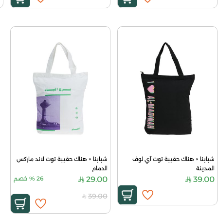
شبابنا × هناك حقيبة توت آي لوف 
شبابنا × هناك حقيبة توت لاند ماركس 
المدينة
الدمام
39.00
29.00
26
%
خصم
39.00