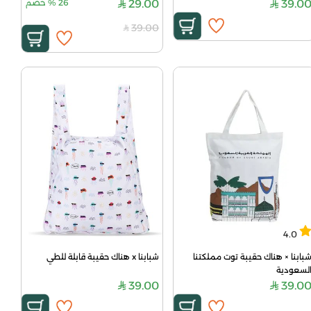
39.0
29.00
26
%
خصم
39.00
4.0
شبابنا × هناك حقيبة توت مملكتنا 
شبابنا x هناك حقيبة قابلة للطي
لسعودية
39.00
39.0