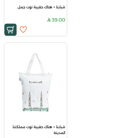
شبابنا × هناك حقيبة توت جمل
39.00
شبابنا × هناك حقيبة توت مملكتنا 
المدينة