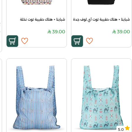
شبابنا × هناك حقيبة توت آي لوف جدة
شبابنا × هناك حقيبة توت نخلة
أ
0
39.00
39.00
0
5.0