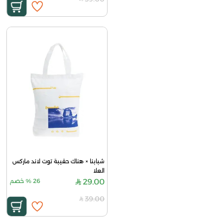
شبابنا × هناك حقيبة توت لاند ماركس 
العلا
29.00
26
%
خصم
39.00