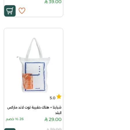
39.00
5.0
شبابنا × هناك حقيبة توت لاند ماركس 
البلد
29.00
26
%
خصم
39.00