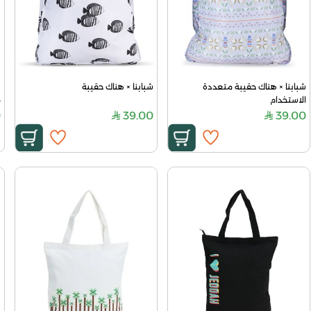
شبابنا × هناك حقيبة متعددة 
شبابنا × هناك حقيبة
الاستخدام
م
0
39.00
39.00