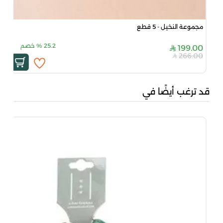
مجموعة النخيل - 5 قطع
25.2
%
خصم
199.00
266.00
قد ترغب أيضًا في
شبا
00