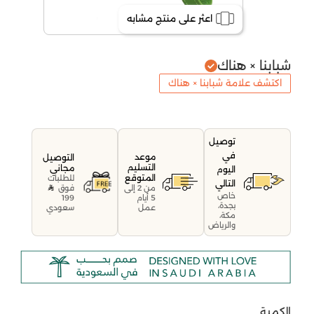
اعثر على منتج مشابه
شبابنا × هناك
اكتشف علامة شبابنا × هناك
توصيل
في
موعد
التوصيل
التسليم
مجاني
اليوم
المتوقع
للطلبات
التالي
فوق
من 2 إلى
خاص
199
5 أيام
بجدة،
سعودي
عمل
مكة،
والرياض
الكمية