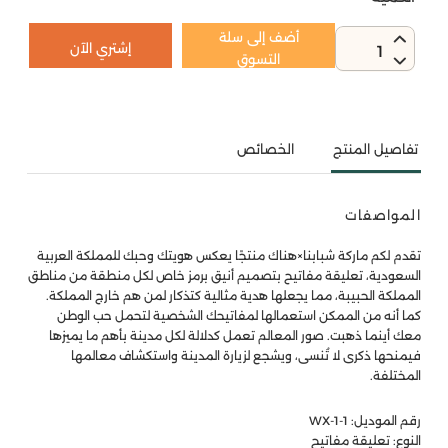
أضف إلى سلة
إشتري الآن
1
التسوق
تفاصيل المنتج
الخصائص
المواصفات
تقدم لكم ماركة شبابنا×هناك منتجًا يعكس هويتك وحبك للمملكة العربية
السعودية، تعليقة مفاتيح بتصميم أنيق برمز خاص لكل منطقة من مناطق
المملكة الحبيبة، مما يجعلها هدية مثالية كتذكار لمن هم خارج المملكة.
كما أنه من الممكن استعمالها لمفاتيحك الشخصية لتحمل حب الوطن
معك أينما ذهبت. صور المعالم تعمل كدلالة لكل مدينة بأهم ما يميزها
فيمنحها ذكرى لا تُنسى، ويشجع لزيارة المدينة واستكشاف معالمها
المختلفة.
رقم الموديل: WX-1-1
النوع: تعليقة مفاتيح