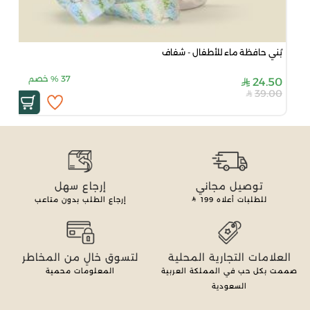
بُني حافظة ماء للأطفال - شفاف
37
%
خصم
24.50
39.00
توصيل مجاني
إرجاع سهل
للطلبات أعلاه
199
إرجاع الطلب بدون متاعب
العلامات التجارية المحلية
لتسوق خالٍ من المخاطر
صممت بكل حب في المملكة العربية
المعلومات محمية
السعودية