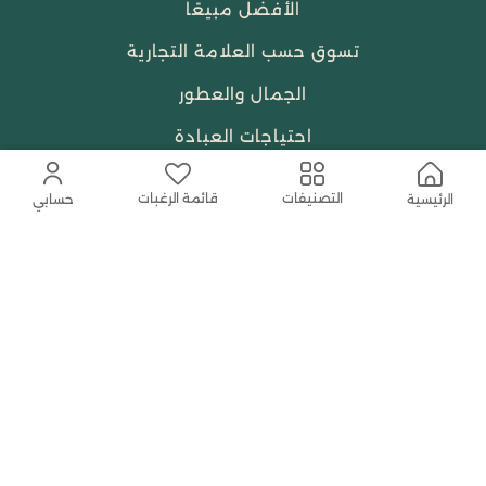
الأفضل مبيعًا
تسوق حسب العلامة التجارية
الجمال والعطور
احتياجات العبادة
النساء
قائمة الرغبات
التصنيفات
الرئيسية
حسابي
حمل التطبيق المجاني الآن
اتصل بنا
help@shababuna.com
+966 920009538
تابعنا