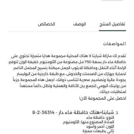
تفاصيل المنتج
الوصف
الخصائص
المواصفات
تقدم لك ماركة شبابنا X هناك المحلية مجموعة هدايا متميزة تحتوي على
حافظة ماء دار بسعة 750 مل مصنوعة من الألومنيوم خفيفة الوزن لتوفير
الراحة أثناء التنقل وحافظة للابتوب الجمل مبطنة بنسيج المخمل الناعم
لحماية جهازك من الصدمات والخدوش، مع طبقة خارجية من البوليستر
بجودة عالية وتصاميم عصرية لتناسب ذوقك. اجعل هذه المجموعة جزءاً
من روتينك اليومي لتجمع بين الأناقة والعملية وتظل دائماً مستعداً
لمتطلبات حياتك.
احصل على المجموعة الآن!
شبابنا×هناك حافظة ماء دار - 36314-2-8
النوع: حافظة ماء
المادة المصنوع منها: الألومنيوم
اللون: أحمر وأسود
تأتي بطبعات مميزة