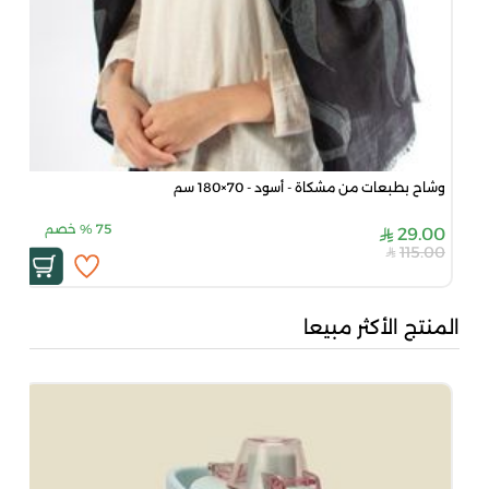
وشاح بطبعات من مشكاة - أسود - 70×180 سم
75
%
خصم
29.00
115.00
المنتج الأكثر مبيعا
بُن
50
00