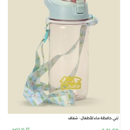
بُني حافظة ماء للأطفال - شفاف
37
%
خصم