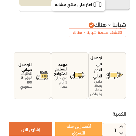
اعثر على منتج مشابه
شبابنا × هناك
اكتشف علامة شبابنا × هناك
توصيل
في
موعد
التوصيل
التسليم
مجاني
اليوم
المتوقع
للطلبات
التالي
فوق
من 2 إلى
خاص
199
5 أيام
بجدة،
سعودي
عمل
مكة،
والرياض
الكمية
أضف إلى سلة
إشتري الآن
1
التسوق