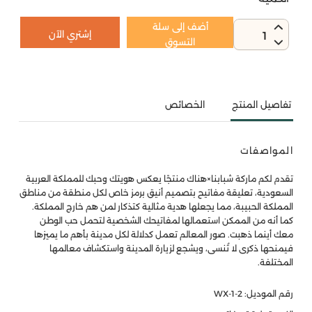
أضف إلى سلة
إشتري الآن
1
التسوق
تفاصيل المنتج
الخصائص
المواصفات
تقدم لكم ماركة شبابنا×هناك منتجًا يعكس هويتك وحبك للمملكة العربية
السعودية، تعليقة مفاتيح بتصميم أنيق برمز خاص لكل منطقة من مناطق
المملكة الحبيبة، مما يجعلها هدية مثالية كتذكار لمن هم خارج المملكة.
كما أنه من الممكن استعمالها لمفاتيحك الشخصية لتحمل حب الوطن
معك أينما ذهبت. صور المعالم تعمل كدلالة لكل مدينة بأهم ما يميزها
فيمنحها ذكرى لا تُنسى، ويشجع لزيارة المدينة واستكشاف معالمها
المختلفة.
رقم الموديل: WX-1-2