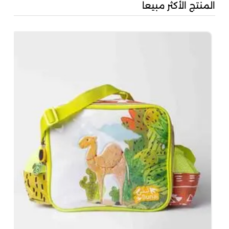
المنتج الأكثر مبيعا
بُن
50
00