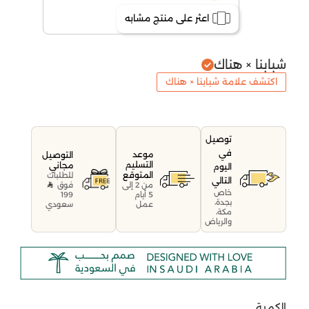
اعثر على منتج مشابه
شبابنا × هناك
اكتشف علامة شبابنا × هناك
توصيل
في
موعد
التوصيل
التسليم
مجاني
اليوم
المتوقع
للطلبات
التالي
فوق
من 2 إلى
خاص
199
5 أيام
بجدة،
سعودي
عمل
مكة،
والرياض
الكمية