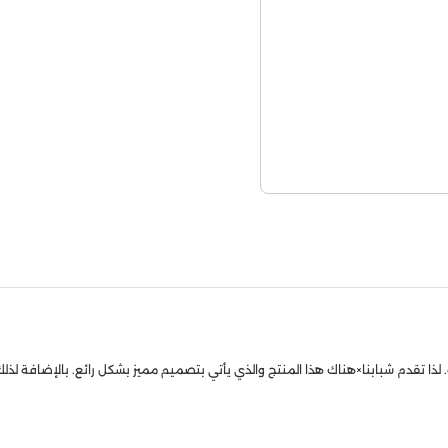
دم شبابنا×هناك هذا المنتج والذي يأتي بتصميم مميز بشكل رائع. بالإضافة لذلك، ص