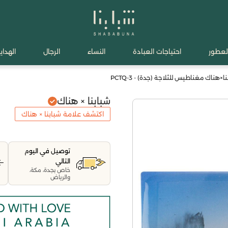
لعطور
احتياجات العبادة
النساء
الرجال
الهدايا
ا×هناك مغناطيس للثلاجة (جدة) - PCTQ-3
شبابنا × هناك
اكتشف علامة شبابنا × هناك
توصيل في اليوم
التالي
خاص بجدة، مكة،
والرياض