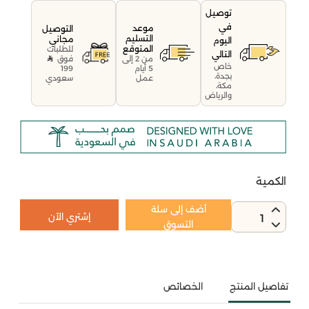
توصيل
في
موعد
التوصيل
التسليم
مجاني
اليوم
المتوقع
للطلبات
التالي
فوق
من 2 إلى
خاص
199
5 أيام
بجدة،
سعودي
عمل
مكة،
والرياض
الكمية
أضف إلى سلة
إشتري الآن
1
التسوق
تفاصيل المنتج
الخصائص