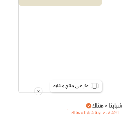
اعثر على منتج مشابه
شبابنا × هناك
اكتشف علامة شبابنا × هناك