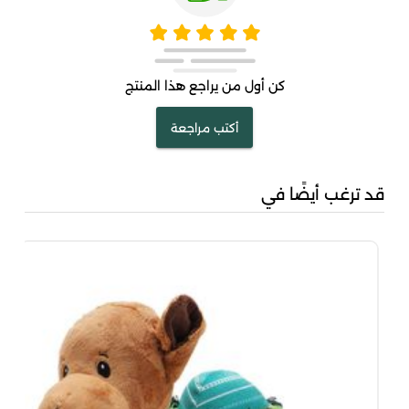
كن أول من يراجع هذا المنتج
أكتب مراجعة
قد ترغب أيضًا في
بُني
00
00