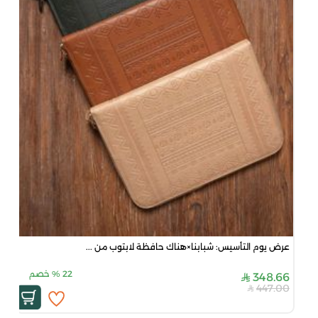
عرض يوم التأسيس: شبابنا×هناك حافظة لابتوب من ...
22
%
خصم
348.66
447.00