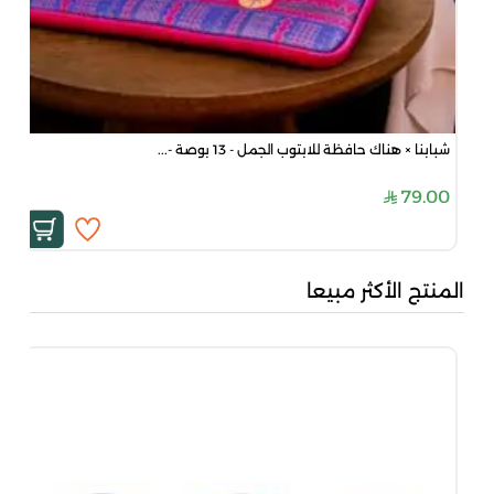
شبابنا × هناك حافظة للابتوب الجمل - 13 بوصة -...
79.00
المنتج الأكثر مبيعا
بُن
50
00