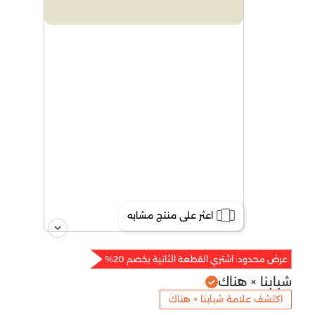
اعثر على منتج مشابه
عرض محدود: اشتري القطعة الثانية بخصم 20%
شبابنا × هناك
اكتشف علامة شبابنا × هناك