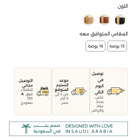
اللون
المقاس المتوافق معه
13 بوصة
16 بوصة
توصيل
في
موعد
التوصيل
التسليم
مجاني
اليوم
المتوقع
للطلبات
التالي
فوق
من 2 إلى
خاص
199
5 أيام
بجدة،
سعودي
عمل
مكة،
والرياض