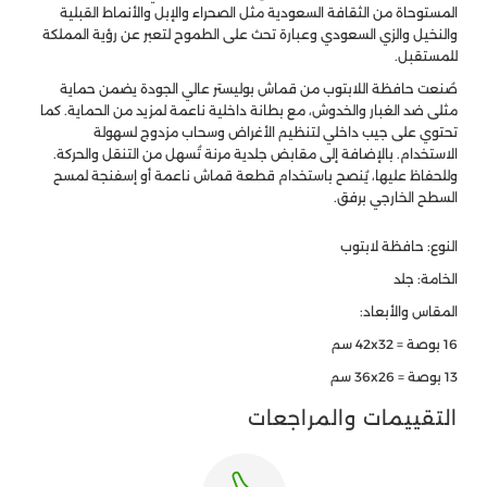
المستوحاة من الثقافة السعودية مثل الصحراء والإبل والأنماط القبلية
والنخيل والزي السعودي وعبارة تحث على الطموح لتعبر عن رؤية المملكة
للمستقبل.
صُنعت حافظة اللابتوب من قماش بوليستر عالي الجودة يضمن حماية
مثلى ضد الغبار والخدوش، مع بطانة داخلية ناعمة لمزيد من الحماية. كما
تحتوي على جيب داخلي لتنظيم الأغراض وسحاب مزدوج لسهولة
الاستخدام. بالإضافة إلى مقابض جلدية مرنة تُسهل من التنقل والحركة.
وللحفاظ عليها، يُنصح باستخدام قطعة قماش ناعمة أو إسفنجة لمسح
السطح الخارجي برفق.
النوع: حافظة لابتوب
الخامة: جلد
المقاس والأبعاد:
16 بوصة = 42x32 سم
13 بوصة = 36x26 سم
التقييمات والمراجعات