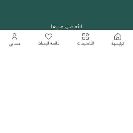
الأفضل مبيعًا
تسوق حسب العلامة التجارية
قائمة الرغبات
التصنيفات
الرئيسية
حسابي
الجمال والعطور
احتياجات العبادة
النساء
حمل التطبيق المجاني الآن
اتصل بنا
help@shababuna.com