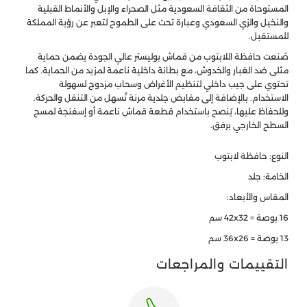
المستوحاة من الثقافة السعودية مثل الصحراء والإبل والأنماط القبلية
والنخيل والزي السعودي وعبارة تحث على الطموح لتعبر عن رؤية المملكة
للمستقبل.
صُنعت حافظة اللابتوب من قماش بوليستر عالي الجودة يضمن حماية
مثلى ضد الغبار والخدوش، مع بطانة داخلية ناعمة لمزيد من الحماية. كما
تحتوي على جيب داخلي لتنظيم الأغراض وسحاب مزدوج لسهولة
الاستخدام. بالإضافة إلى مقابض جلدية مرنة تُسهل من التنقل والحركة.
وللحفاظ عليها، يُنصح باستخدام قطعة قماش ناعمة أو إسفنجة لمسح
السطح الخارجي برفق.
النوع: حافظة لابتوب
الخامة: جلد
المقاس والأبعاد:
16 بوصة = 42x32 سم
13 بوصة = 36x26 سم
التقييمات والمراجعات