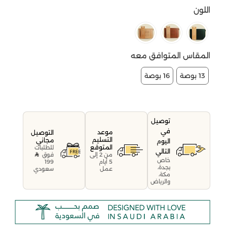
اللون
المقاس المتوافق معه
13 بوصة
16 بوصة
توصيل
في
موعد
التوصيل
التسليم
مجاني
اليوم
المتوقع
للطلبات
التالي
فوق
من 2 إلى
خاص
199
5 أيام
بجدة،
سعودي
عمل
مكة،
والرياض