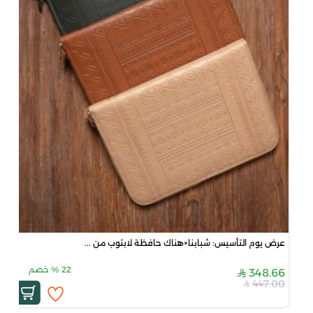
عرض يوم التأسيس: شبابنا×هناك حافظة لابتوب من ...
22
%
خصم
348.66
447.00