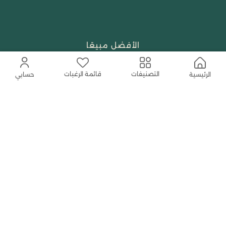
الأفضل مبيعًا
تسوق حسب العلامة التجارية
قائمة الرغبات
التصنيفات
الرئيسية
حسابي
الجمال والعطور
احتياجات العبادة
النساء
حمل التطبيق المجاني الآن
اتصل بنا
help@shababuna.com