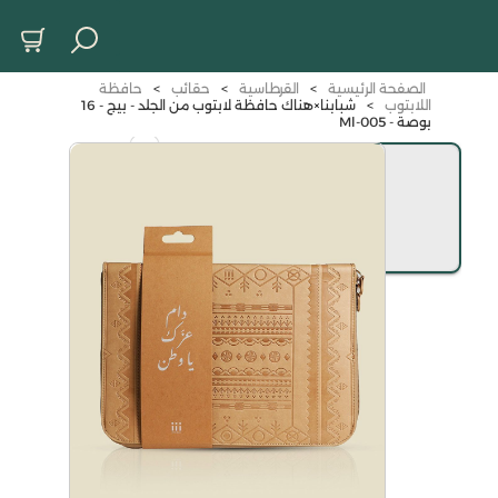
الصفحة الرئيسية
>
القرطاسية
>
حقائب
>
حافظة
اللابتوب
>
شبابنا×هناك حافظة لابتوب من الجلد - بيج - 16
بوصة - Ml-005