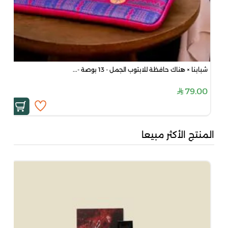
شبابنا × هناك حافظة للابتوب الجمل - 13 بوصة -...
79.00
المنتج الأكثر مبيعا
مشك
00
00