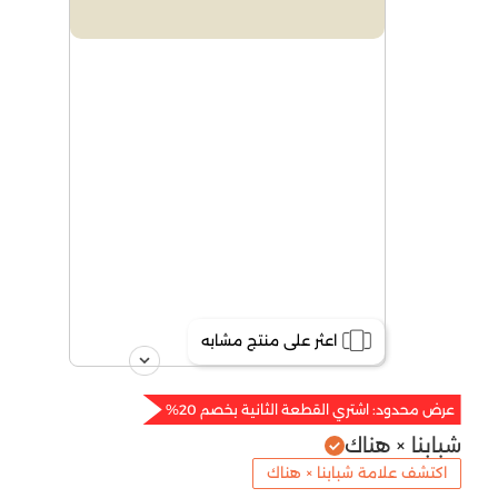
اعثر على منتج مشابه
عرض محدود: اشتري القطعة الثانية بخصم 20%
شبابنا × هناك
اكتشف علامة شبابنا × هناك