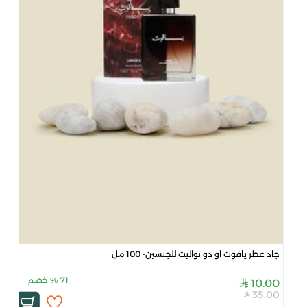
جاد عطر ياقوت او دو تواليت للجنسين- 100 مل
71
%
خصم
10.00
35.00