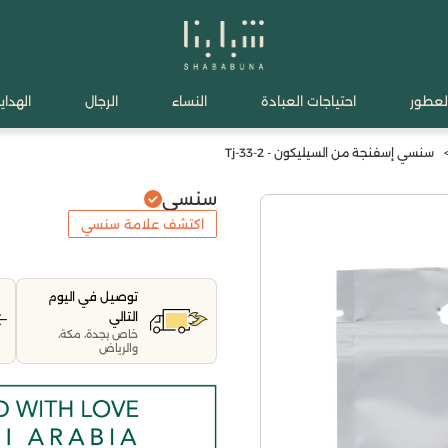
لعطور
احتياجات العبادة
النساء
الرجال
الهدايا
سنسي إسفنجة من السيليكون - Tj-33-2
سنسي
اكتشف علامة سنسي
توصيل في اليوم
التالي
خاص بجدة، مكة،
والرياض