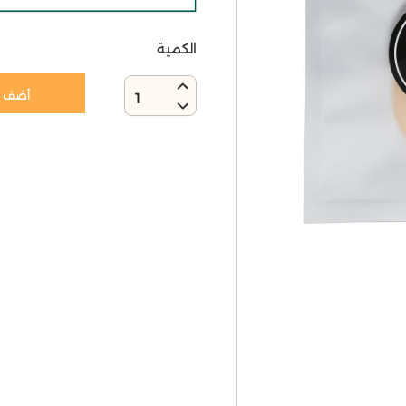
الكمية
أضف إ
1