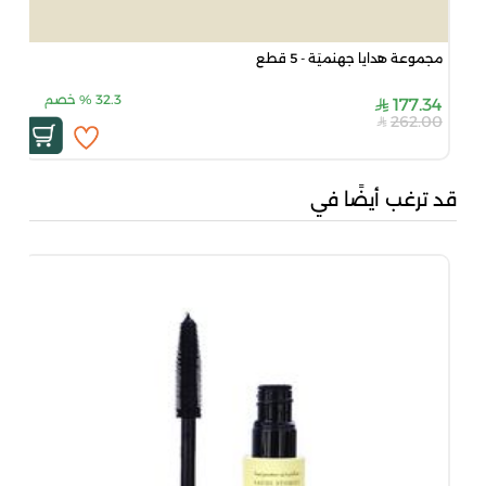
مجموعة هدايا جهنميَة - 5 قطع
32.3
%
خصم
177.34
262.00
قد ترغب أيضًا في
سنس
00