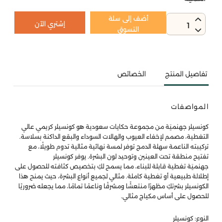
أضف إلى سلة
إشتري الآن
1
التسوق
تفاصيل المنتج
الخصائص
المواصفات
كونسيلر جهنميَة من مجموعة حكايات سعودية هو كونسيلر كريمي عالي
التغطية، مصمم لإخفاء العيوب والهالات السوداء والبقع الداكنة بسلاسة.
تركيبته الناعمة سهلة الدمج توفر لمسة نهائية مثالية تدوم طويلًا، مع
تفتيح منطقة تحت العينين وتوحيد لون البشرة. يوفر كونسيلر
جهنميَة تغطية قابلة للبناء، مما يسمح لكِ بتخصيص كثافته للحصول على
إطلالة طبيعية أو تغطية كاملة. مثالي لجميع أنواع البشرة، حيث يمنح هذا
الكونسيلر بشرتكِ مظهرًا منتعشًا ومشرقًا وناعمًا تمامًا، مما يجعله ضروريًا
للحصول على أساس مكياج مثالي.
النوع: كونسيلر