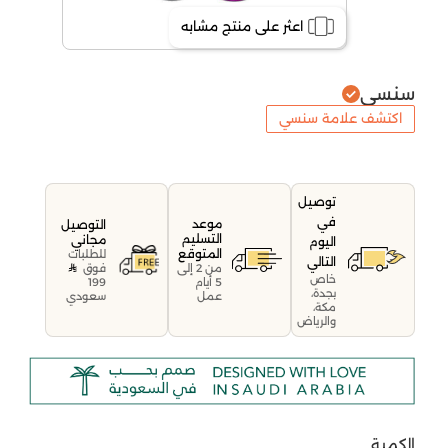
اعثر على منتج مشابه
سنسي
اكتشف علامة سنسي
توصيل
في
موعد
التوصيل
التسليم
مجاني
اليوم
المتوقع
للطلبات
التالي
فوق
من 2 إلى
خاص
199
5 أيام
بجدة،
سعودي
عمل
مكة،
والرياض
الكمية