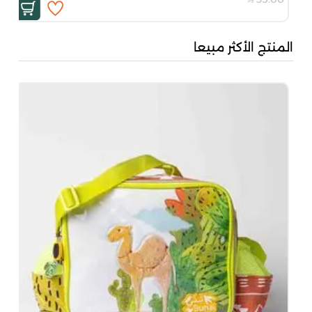
المنتج الأكثر مبيعا
بُن
50
00