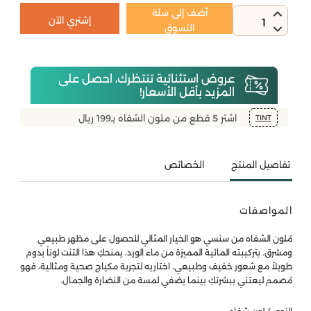
أضف إلى سلة
إشتري الآن
1
التسوق
عروض استثنائية تنتظرك، احصل على
المزيد بأقل الأسعار!
اشتر 5 قطع من ملون الشفاه بـ199 ريال
TINT
تفاصيل المنتج
الخصائص
المواصفات
مُلون الشفاه من سنسي هو الخيار المثالي للحصول على مظهر طبيعي
ومشرق. بتركيبته المائية المميزة من ماء الورد، يمنحكِ هذا التنت لوناً يدوم
طويلاً مع شعور خفيف وطبيعي. اختاريه لتجربة مكياج صحية ومثالية، فهو
مُصمم ليعتني ببشرتكِ بينما يضفي لمسة من النضارة والجمال.