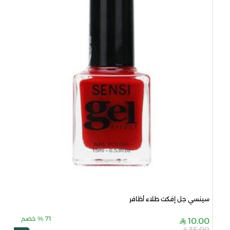
سينسي جل إفكت طلاء أظافر
71
%
خصم
10.00
35.00