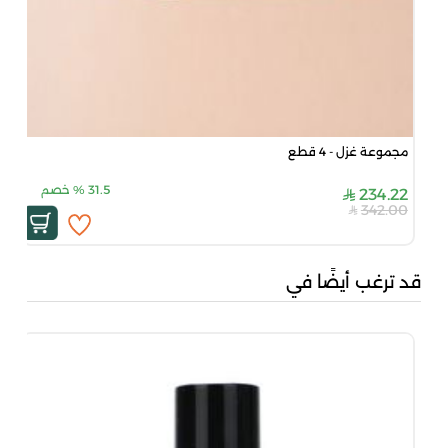
مجموعة غزل - 4 قطع
31.5
%
خصم
234.22
342.00
قد ترغب أيضًا في
سين
00
00