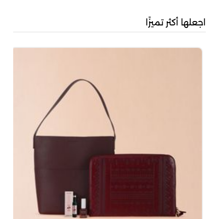
اجعلها أكثر تميزًا
سن
04
00