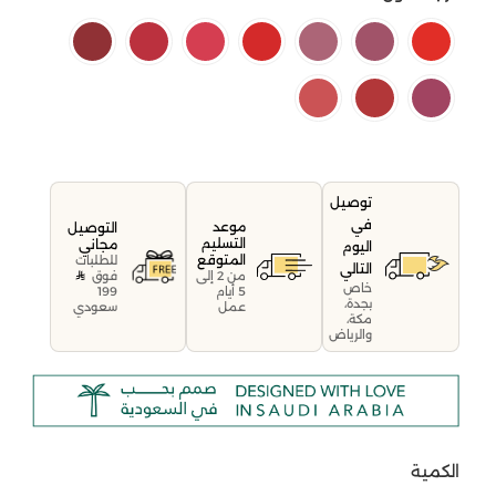
توصيل
في
موعد
التوصيل
التسليم
مجاني
اليوم
المتوقع
للطلبات
التالي
فوق
من 2 إلى
خاص
199
5 أيام
بجدة،
سعودي
عمل
مكة،
والرياض
الكمية