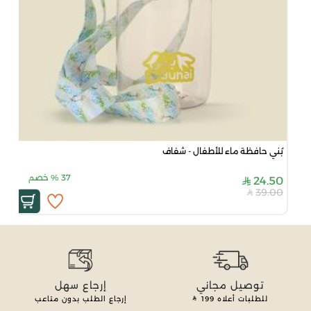
بُني حافظة ماء للأطفال - شفاف
37
%
خصم
24.50
39.00
توصيل مجاني
إرجاع سهل
للطلبات أعلاه
199
إرجاع الطلب بدون متاعب