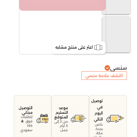
اعثر على منتج مشابه
سنسي
اكتشف علامة سنسي
توصيل
في
موعد
التوصيل
التسليم
مجاني
اليوم
المتوقع
للطلبات
التالي
فوق
من 2 إلى
خاص
199
5 أيام
بجدة،
سعودي
عمل
مكة،