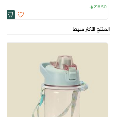
218.50
المنتج الأكثر مبيعا
بُن
50
00