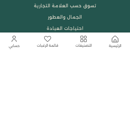
تسوق حسب العلامة التجارية
الجمال والعطور
احتياجات العبادة
النساء
قائمة الرغبات
التصنيفات
الرئيسية
حسابي
حمل التطبيق المجاني الآن
اتصل بنا
help@shababuna.com
+966 920009538
تابعنا