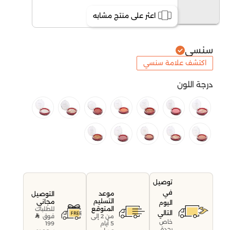
اعثر على منتج مشابه
سنسي
اكتشف علامة سنسي
درجة اللون
توصيل
في
موعد
التوصيل
التسليم
مجاني
اليوم
المتوقع
للطلبات
التالي
فوق
من 2 إلى
خاص
199
5 أيام
بجدة،