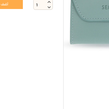
أضف إ
1