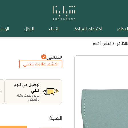
لعطور
احتياجات العبادة
النساء
الرجال
الهدايا
قطع - أخضر
سنسي
اكتشف علامة سنسي
توصيل في اليوم
التالي
خاص بجدة، مكة،
والرياض
الكمية