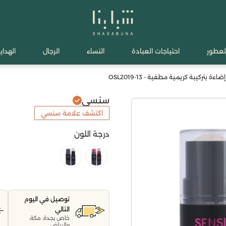
لعطور
احتياجات العبادة
النساء
الرجال
الهدايا
ة بتركيبة كريمية مطفية - OSL2019-13
سنسي
اكتشف علامة سنسي
درجة اللون
توصيل في اليوم
التالي
خاص بجدة، مكة،
والرياض