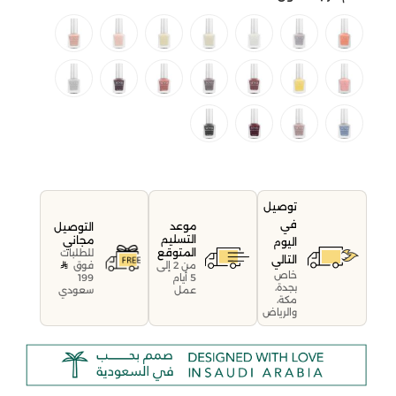
توصيل
في
موعد
التوصيل
التسليم
مجاني
اليوم
المتوقع
للطلبات
التالي
فوق
من 2 إلى
خاص
199
5 أيام
بجدة،
سعودي
عمل
مكة،
والرياض