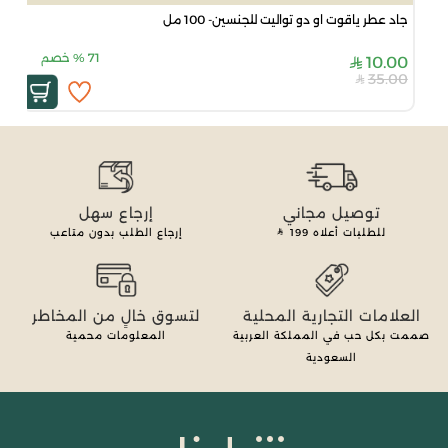
جاد عطر ياقوت او دو تواليت للجنسين- 100 مل
71
%
خصم
10.00
35.00
توصيل مجاني
إرجاع سهل
للطلبات أعلاه
199
إرجاع الطلب بدون متاعب
العلامات التجارية المحلية
لتسوق خالٍ من المخاطر
صممت بكل حب في المملكة العربية
المعلومات محمية
السعودية