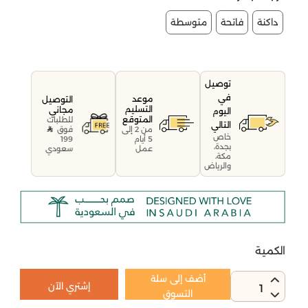
داكنة
فاتحة
متوسطة
توصيل
في
موعد
التوصيل
التسليم
مجاني
اليوم
المتوقع
للطلبات
التالي
فوق
من 2 إلى
خاص
199
5 أيام
بجدة،
سعودي
عمل
مكة،
والرياض
الكمية
أضف إلى سلة
إشتري الآن
1
التسوق