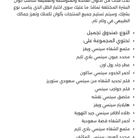
ثلاث فئات من الألوان الفاتحة والمتوسطة والعميقة لتناسب ألوان
البشرة المختلفة تمامًا. ما عليك سوى اختيار الظل الذي يناسب نوع
بشرتك، وسيتم تسليم جميع المنتجات بألوان تكملك وتعزز جمالك
الطبيعي في وئام تام.
النوع: صندوق تجميل
تحتوي المجموعة على:
ملمع الشفاه سينسي ويفز
محدد عيون سينسي بلاي تايم
عطر جاد رول اون
أحمر الخدود سينسي ساكون
قلم تحديد الشفاه من سينسي سعودي ستوريز
قلم حواجب سينسي
ملصق سينسي نقشه
هايلايتر سينسي ويفز
طلاء أظافر سينسي جيد التهوية
أحمر الشفاه قصة سعودية
ملمع الشفاه سينسي بلاي تايم
محدد العيون سينسي المكثف