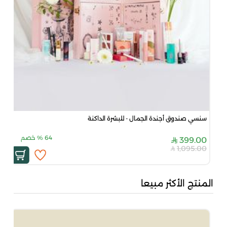
سنسي صندوق أجندة الجمال - للبشرة الداكنة
64
%
خصم
399.00
1,095.00
المنتج الأكثر مبيعا
بُن