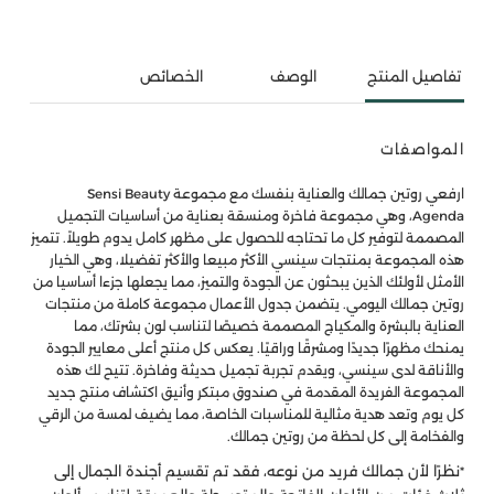
تفاصيل المنتج
الوصف
الخصائص
المواصفات
ارفعي روتين جمالك والعناية بنفسك مع مجموعة Sensi Beauty
Agenda، وهي مجموعة فاخرة ومنسقة بعناية من أساسيات التجميل
المصممة لتوفير كل ما تحتاجه للحصول على مظهر كامل يدوم طويلاً. تتميز
هذه المجموعة بمنتجات سينسي الأكثر مبيعا والأكثر تفضيلا، وهي الخيار
الأمثل لأولئك الذين يبحثون عن الجودة والتميز، مما يجعلها جزءا أساسيا من
روتين جمالك اليومي. يتضمن جدول الأعمال مجموعة كاملة من منتجات
العناية بالبشرة والمكياج المصممة خصيصًا لتناسب لون بشرتك، مما
يمنحك مظهرًا جديدًا ومشرقًا وراقيًا. يعكس كل منتج أعلى معايير الجودة
والأناقة لدى سينسي، ويقدم تجربة تجميل حديثة وفاخرة. تتيح لك هذه
المجموعة الفريدة المقدمة في صندوق مبتكر وأنيق اكتشاف منتج جديد
كل يوم وتعد هدية مثالية للمناسبات الخاصة، مما يضيف لمسة من الرقي
والفخامة إلى كل لحظة من روتين جمالك.
نظرًا لأن جمالك فريد من نوعه، فقد تم تقسيم أجندة الجمال إلى
*