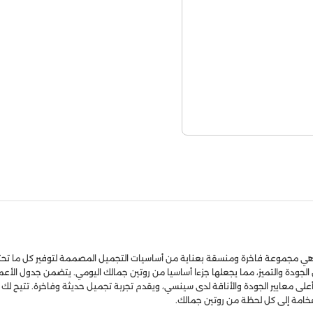
ي روتين جمالك والعناية بنفسك مع مجموعة Sensi Beauty Agenda، وهي مجموعة فاخرة ومنسقة بعناية من أساسيات التج
 عن الجودة والتميز، مما يجعلها جزءا أساسيا من روتين جمالك اليومي. يتضمن جدول ا
 أعلى معايير الجودة والأناقة لدى سينسي، ويقدم تجربة تجميل حديثة وفاخرة. تتيح 
فخامة إلى كل لحظة من روتين جمالك.