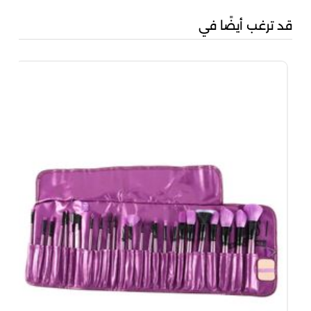
قد ترغب أيضًا في
سن
50