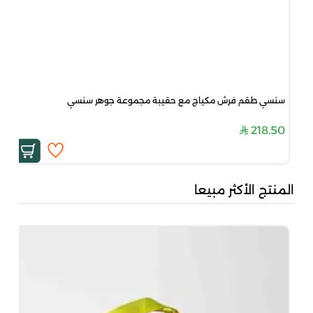
سنسي طقم فرش مكياج مع حقيبة مجموعة جوهر سنسي
218.50
المنتج الأكثر مبيعا
بُن
50
00