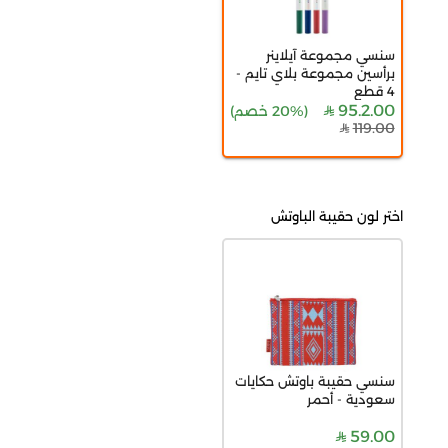
سنسي مجموعة آيلاينر
برأسين مجموعة بلاي تايم -
4 قطع
95.2.00
(
20% خصم
)
119.00
اختر لون حقيبة الباوتش
سنسي حقيبة باوتش حكايات
سعودية - أحمر
59.00