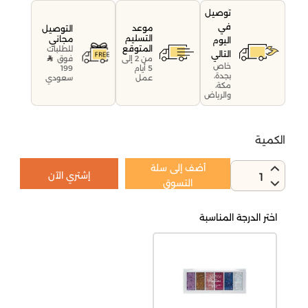
توصيل
في
موعد
التوصيل
التسليم
مجاني
اليوم
المتوقع
للطلبات
التالي
فوق
من 2 إلى
خاص
199
5 أيام
بجدة،
سعودي
عمل
مكة،
والرياض
الكمية
أضف إلى سلة
إشتري الآن
1
التسوق
اختر الدرجة المناسبة