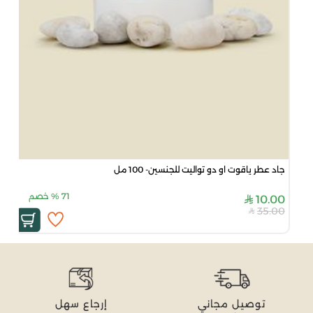
جاد عطر ياقوت او دو تواليت للجنسين- 100 مل
71
%
خصم
10.00
35.00
توصيل مجاني
إرجاع سهل