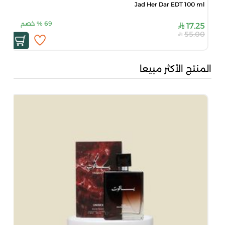
Jad Her Dar EDT 100 ml
69
%
خصم
17.25
55.00
المنتج الأكثر مبيعا
جاد
00
00