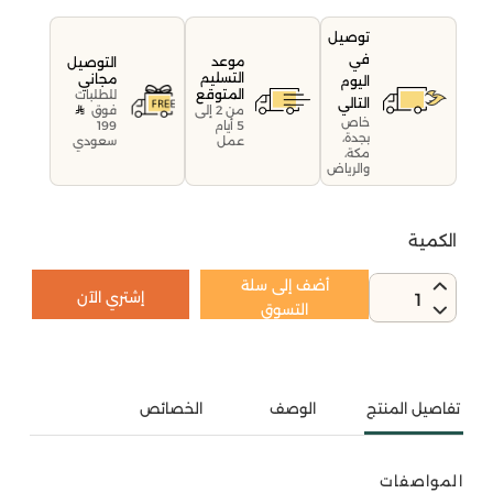
توصيل
في
موعد
التوصيل
التسليم
مجاني
اليوم
المتوقع
للطلبات
التالي
فوق
من 2 إلى
خاص
199
5 أيام
بجدة،
سعودي
عمل
مكة،
والرياض
الكمية
أضف إلى سلة
إشتري الآن
1
التسوق
تفاصيل المنتج
الوصف
الخصائص
المواصفات