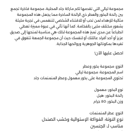
مجموعة ليالي التي تقدمها لكم ماركة جاد المحلية، مجموعة فاخرة تجمع
بين رائحة البخور والعطر ذي الرائحة الساحرة مما يجعل هذه المجموعة
مثالية للإهداء لمن تحب أو للاقتناء الشخصي لتنغمس في تجربة مليئة
بشعور مختلف مليئ بالفخامة. كما أنها تأتي في عبوة مميزة تعطي
انطباعاً عن مدى تميز هذه المجموعة لذلك هي مناسبة لمنحها إلى صديق
عزيز أو أحد أفراد عائلتك أو لنفسك حيث أن مجموعة الجمعة تتفوق في
تفردها بمكوناتها الجوهرية وروائحها الجذابة.
احصل عليها الآن!
النوع: مجموعة بخور وعطر
اسم المجموعة: مجموعة ليالي
تحتوي المجموعة على بخور معمول وعطر المنمنمات جاد
نوع البخور: معمول
رائحة البخور: هيل
وزن البخور: 80 جرام
النوع: عطر المنمنمات
نوع النوتة: الفواكة الإستوائية وخشب الصندل
مناسب لـ: الجنسين