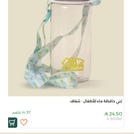
بُني حافظة ماء للأطفال - شفاف
37
%
خصم
24.50
39.00