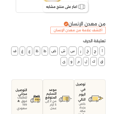
اعثر على منتج مشابه
من معدن الإنسان
اكتشف علامة من معدن الإنسان
تعليقة الحرف
أ
ج
خ
ر
س
ش
ض
ط
ظ
ع
غ
ف
ق
ك
ل
م
و
ى
توصيل
في
موعد
التوصيل
التسليم
مجاني
اليوم
المتوقع
للطلبات
التالي
فوق
من 2 إلى
خاص
199
5 أيام
بجدة،
سعودي
عمل
مكة،