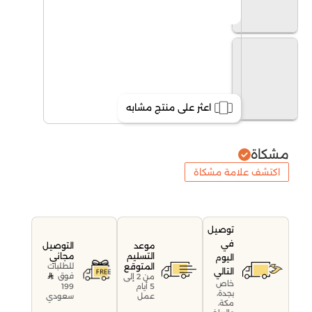
اعثر على منتج مشابه
مشكاة
اكتشف علامة مشكاة
توصيل
في
موعد
التوصيل
التسليم
مجاني
اليوم
المتوقع
للطلبات
التالي
فوق
من 2 إلى
خاص
199
5 أيام
بجدة،
سعودي
عمل
مكة،