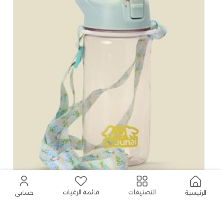
قائمة الرغبات
التصنيفات
الرئيسية
حسابي
بُني حافظة ماء للأطفال - شفاف
37
%
خصم
24.50