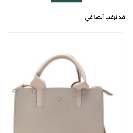
قد ترغب أيضًا في
مشك
00