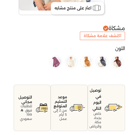
اعثر على منتج مشابه
مشكاة
اكتشف علامة مشكاة
اللون
توصيل
في
موعد
التوصيل
التسليم
مجاني
اليوم
المتوقع
للطلبات
التالي
فوق
من 2 إلى
خاص
199
5 أيام
بجدة،
سعودي
عمل
مكة،
والرياض