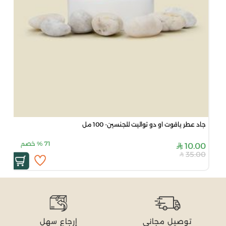
جاد عطر ياقوت او دو تواليت للجنسين- 100 مل
71
%
خصم
10.00
35.00
توصيل مجاني
إرجاع سهل