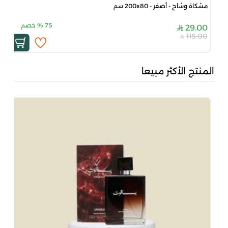
مشكاة وشاح - أصفر - 200x80 سم
75
%
خصم
29.00
115.00
المنتج الأكثر مبيعا
جاد
00
00