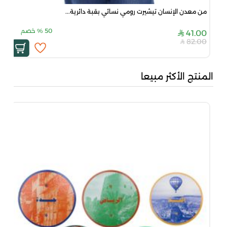
من معدن الإنسان تيشيرت رومي نسائي بقبة دائرية...
50
%
خصم
41.00
82.00
المنتج الأكثر مبيعا
جاد
00
00