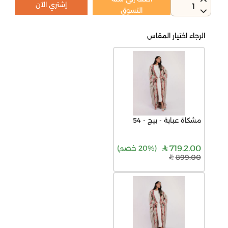
إشتري الآن
1
التسوق
الرجاء اختيار المقاس
مشكاة عباية - بيج - 54
719.2.00
(
20% خصم
)
899.00