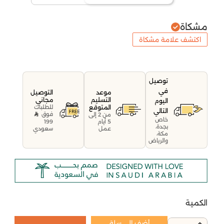
مشكاة
اكتشف علامة مشكاة
توصيل
في
موعد
التوصيل
التسليم
مجاني
اليوم
المتوقع
للطلبات
التالي
فوق
من 2 إلى
خاص
199
5 أيام
بجدة،
سعودي
عمل
مكة،
والرياض
الكمية
أضف إلى سلة