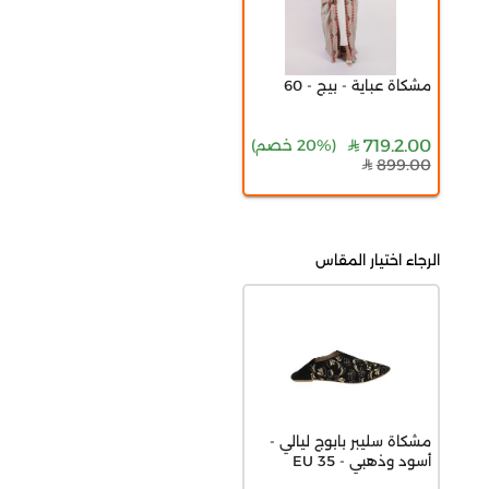
مشكاة عباية - بيج - 60
719.2.00
(
20% خصم
)
899.00
الرجاء اختيار المقاس
مشكاة سليبر بابوج ليالي -
أسود وذهبي - 35 EU