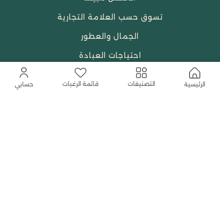
تسوق حسب العلامة التجارية
الجمال والعطور
احتياجات العبادة
النساء
قائمة الرغبات
التصنيفات
الرئيسية
حسابي
حمل التطبيق المجاني الآن
اتصل بنا
help@shababuna.com
+966 920009538
تابعنا