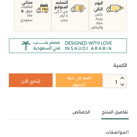
التسليم
مجاني
اليوم
المتوقع
للطلبات
التالي
فوق
من 2 إلى
خاص
199
5 أيام
بجدة،
سعودي
عمل
مكة،
والرياض
الكمية
أضف إلى سلة
إشتري الآن
1
التسوق
تفاصيل المنتج
الخصائص
المواصفات