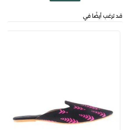
قد ترغب أيضًا في
مشك
00
00