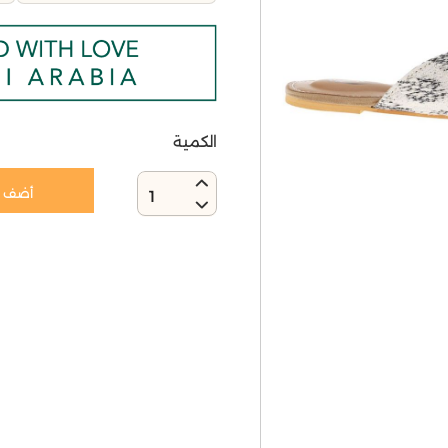
الكمية
أضف إ
1