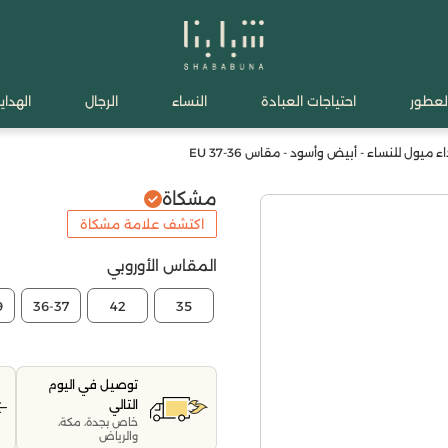
لعطور
احتياجات العبادة
النساء
الرجال
الهدايا
ميول للنساء - أبيض وأسود - مقاس 36-37 EU
مشكاة
اكتشف علامة مشكاة
المقاس الأوروبي
9
36-37
42
35
توصيل في اليوم
التالي
خاص بجدة، مكة،
والرياض