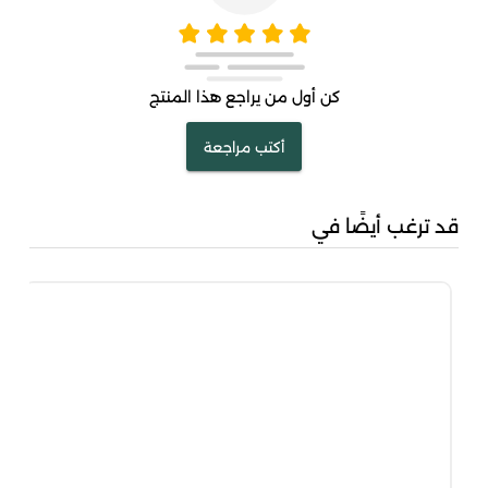
كن أول من يراجع هذا المنتج
أكتب مراجعة
قد ترغب أيضًا في
مشك
00
00