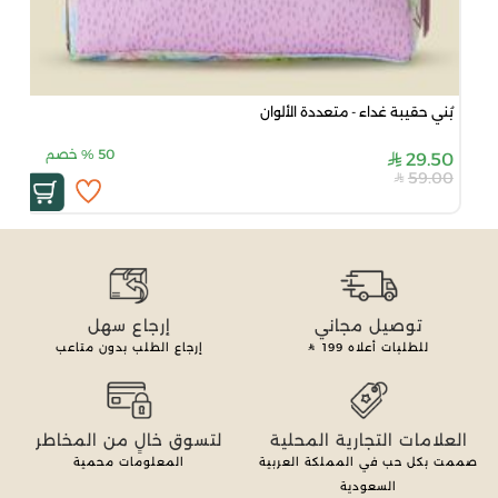
بُني حقيبة غداء - متعددة الألوان
50
%
خصم
29.50
59.00
توصيل مجاني
إرجاع سهل
للطلبات أعلاه
199
إرجاع الطلب بدون متاعب
العلامات التجارية المحلية
لتسوق خالٍ من المخاطر
صممت بكل حب في المملكة العربية
المعلومات محمية
السعودية