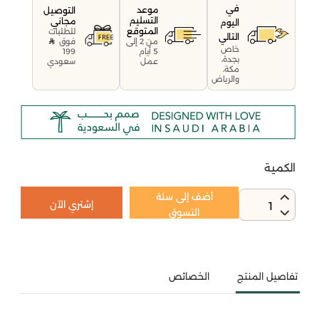
في
موعد
التوصيل
التسليم
مجاني
اليوم
المتوقع
للطلبات
التالي
فوق
من 2 إلى
خاص
199
5 أيام
بجدة،
سعودي
عمل
مكة،
والرياض
الكمية
أضف إلى سلة
إشتري الآن
1
التسوق
تفاصيل المنتج
الخصائص