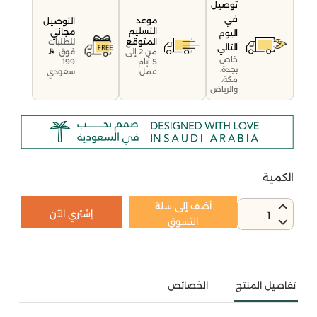
توصيل
في
موعد
التوصيل
التسليم
مجاني
اليوم
المتوقع
للطلبات
التالي
فوق
من 2 إلى
خاص
199
5 أيام
بجدة،
سعودي
عمل
مكة،
والرياض
الكمية
أضف إلى سلة
إشتري الآن
1
التسوق
تفاصيل المنتج
الخصائص