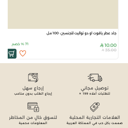
جاد عطر ياقوت او دو تواليت للجنسين- 100 مل
71
%
خصم
10.00
35.00
توصيل مجاني
إرجاع سهل
للطلبات أعلاه
199
إرجاع الطلب بدون متاعب
العلامات التجارية المحلية
لتسوق خالٍ من المخاطر
صممت بكل حب في المملكة العربية
المعلومات محمية