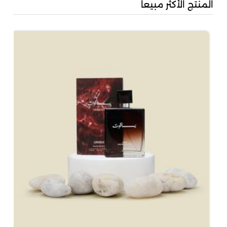
المنتج الأكثر مبيعا
بُن
50
00