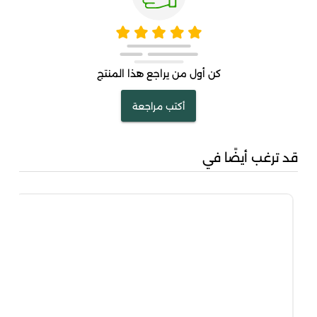
كن أول من يراجع هذا المنتج
أكتب مراجعة
قد ترغب أيضًا في
مشك
00
00