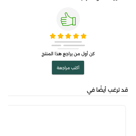
كن أول من يراجع هذا المنتج
أكتب مراجعة
قد ترغب أيضًا في
مشك
00
00