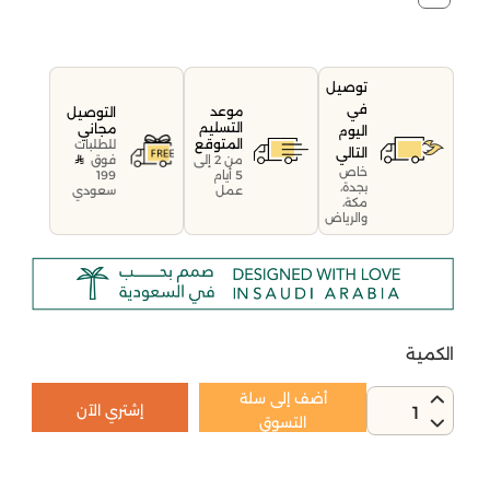
توصيل
في
موعد
التوصيل
التسليم
مجاني
اليوم
المتوقع
للطلبات
التالي
فوق
من 2 إلى
خاص
199
5 أيام
بجدة،
سعودي
عمل
مكة،
والرياض
الكمية
أضف إلى سلة
إشتري الآن
1
التسوق