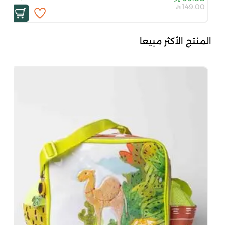
149.00
المنتج الأكثر مبيعا
بُن
50
00