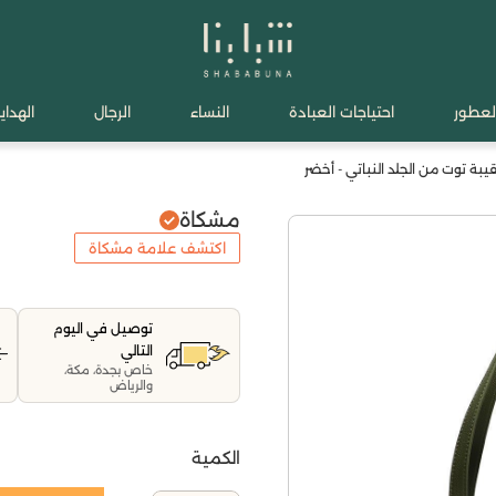
لعطور
احتياجات العبادة
النساء
الرجال
الهدايا
بة توت من الجلد النباتي - أخضر
مشكاة
اكتشف علامة مشكاة
توصيل في اليوم
التالي
خاص بجدة، مكة،
والرياض
الكمية