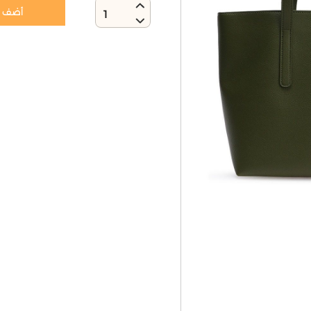
أضف إ
1