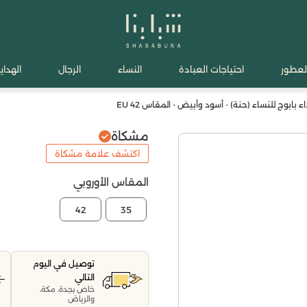
لعطور
احتياجات العبادة
النساء
الرجال
الهدايا
بابوج للنساء (حنة) - أسود وأبيض - المقاس 42 EU
مشكاة
اكتشف علامة مشكاة
المقاس الأوروبي
42
35
توصيل في اليوم
التالي
خاص بجدة، مكة،
والرياض