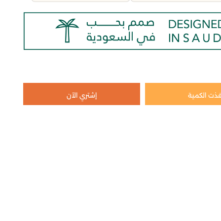
فذت الكمية
إشتري الآن