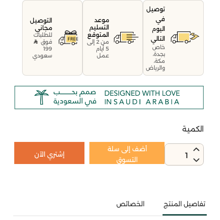
توصيل
في
موعد
التوصيل
التسليم
مجاني
اليوم
المتوقع
للطلبات
التالي
فوق
من 2 إلى
خاص
199
5 أيام
بجدة،
سعودي
عمل
مكة،
والرياض
الكمية
أضف إلى سلة
إشتري الآن
1
التسوق
تفاصيل المنتج
الخصائص