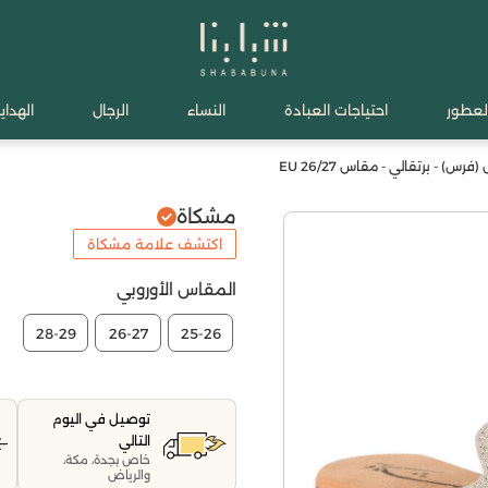
لعطور
احتياجات العبادة
النساء
الرجال
الهدايا
س) - برتقالي - مقاس 26/27 EU
مشكاة
اكتشف علامة مشكاة
المقاس الأوروبي
28-29
26-27
25-26
توصيل في اليوم
التالي
خاص بجدة، مكة،
والرياض