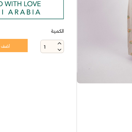
الكمية
أضف إ
1