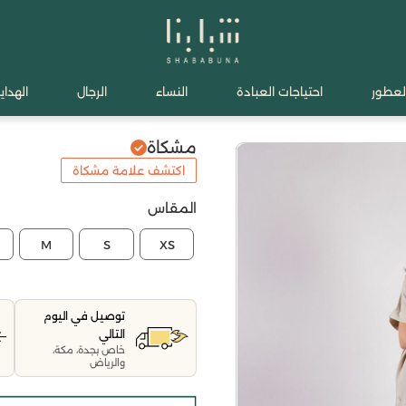
لعطور
احتياجات العبادة
النساء
الرجال
الهدايا
مشكاة
اكتشف علامة مشكاة
المقاس
M
S
XS
توصيل في اليوم
التالي
خاص بجدة، مكة،
والرياض