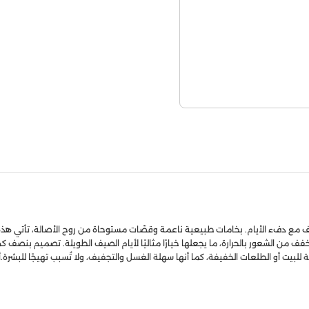
 مع دفء الأيام. بخامات طبيعية ناعمة وقصّات مستوحاة من روح الأصالة، تأتي هذه الج
لشعور بالحرارة، ما يجعلها خيارًا مثاليًا لأيام الصيف الطويلة. تصميم بنصف كم ي
للبيت أو الطلعات الخفيفة، كما أنها سهلة الغسل والتجفيف، ولا تُسبب تهيجًا للبشرة.أل