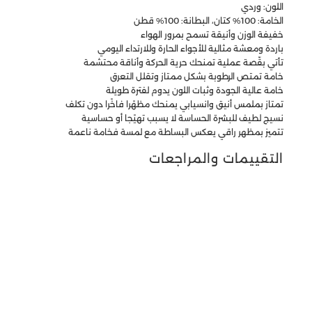
اللون: وردي
الخامة: 100% كتان، البطانة: 100% قطن
خفيفة الوزن وأنيقة تسمح بمرور الهواء
باردة ومعشة مثالية للأجواء الحارة وللارتداء اليومي
تأتي بقّصة عملية تمنحك حرية الحركة وأناقة محتشمة
خامة تمتص الرطوبة بشكل ممتاز وتقلل التعرق
خامة عالية الجودة وثبات اللون يدوم لفترة طويلة
تمتاز بملمس أنيق وانسيابي يمنحك مظهًرا فاخًرا دون تكلف
نسيج لطيف للبشرة الحساسة لا يسبب تهيًجا أو حساسية
تتميز بمظهر راقي يعكس البساطة مع لمسة فخامة ناعمة
التقييمات والمراجعات