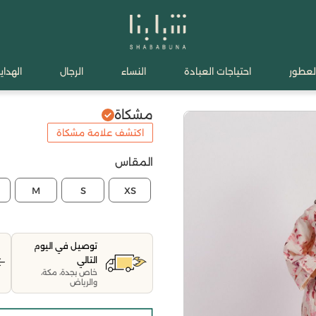
لعطور
احتياجات العبادة
النساء
الرجال
الهدايا
مشكاة
اكتشف علامة مشكاة
المقاس
M
S
XS
توصيل في اليوم
التالي
خاص بجدة، مكة،
والرياض